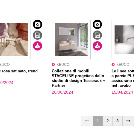
EUCO
KEUCO
KEUCO
rosa satinato, trend
Collezione di mobili
Le linee sott
4
STAGELINE progettata dallo
a parete PL
studio di design Tesseraux +
assicurano 
10/2024
Partner
nel lavabo
20/06/2024
15/04/2024
1
2
3