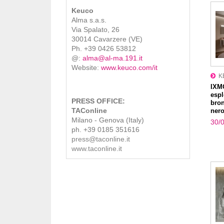
Keuco
Alma s.a.s.
Via Spalato, 26
30014 Cavarzere (VE)
Ph. +39 0426 53812
@:
alma@al-ma.191.it
Website:
www.keuco.com/it
K
IXM
espl
PRESS OFFICE:
bron
TAConline
nero
Milano - Genova (Italy)
30/
ph. +39 0185 351616
press@taconline.it
www.taconline.it