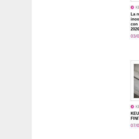
K
La r
inox
con
202
03/
K
KEU
FIN
07/