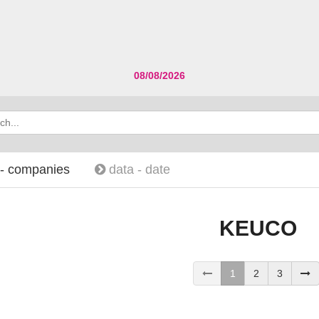
08/08/2026
 -
companies
data -
date
KEUCO
1
2
3