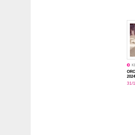
K
ORO 
202
31/