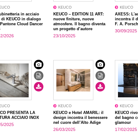
EUCO
KEUCO
KEUCO
ubinetteria in acciaio
KEUCO – EDITION 11 ART:
AXESS: L'ac
 di KEUCO in dialogo
nuove finiture, nuove
incontra il 
 Pantone Cloud Dancer
atmosfere. Il bagno diventa
F. A. Porsc
6
un progetto d’autore
30/09/2025
02/2026
23/10/2025
EUCO
KEUCO
KEUCO
CO PRESENTA LA
KEUCO e Hotel AMARIL: il
KEUCO rivol
ITURA ACCIAIO INOX
design incontra il benessere
del bagno c
nel cuore dell’Alto Adige
glamour
05/2025
26/03/2025
17/02/2025