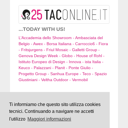
...TODAY WITH US!
L’Accademia dello Showroom - Ambasciata del
Belgio - Awex - Borsa Italiana - Carroccio6 - Fiora
- Fritsjurgens - Friul Mosaic - Galletti Group -
Genova Design Week - Globo - House of Rohl -
Istituto Europeo di Design - Innova - ista Italia -
Keuco - Palazzani - Planit - Ponte Giulio -
Progetto Group - Sanhua Europe - Teco - Spazio
Giustiniani - Veltha Outdoor - Vermobil
TAConline
Ti informiamo che questo sito utilizza cookies
Milano - Genova
tecnici. Continuando a navigare ne accetti
ph. +39 0185 351616
press@taconline.it
l'utilizzo
Maggiori informazioni