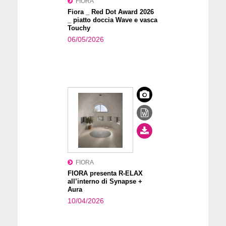
FIORA
Fiora _ Red Dot Award 2026
_ piatto doccia Wave e vasca
Touchy
06/05/2026
FIORA
FIORA presenta R-ELAX
all’interno di Synapse +
Aura
10/04/2026