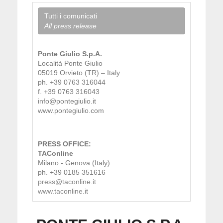
Tutti i comunicati
All press release
Ponte Giulio S.p.A.
Località Ponte Giulio
05019 Orvieto (TR) – Italy
ph. +39 0763 316044
f. +39 0763 316043
info@pontegiulio.it
www.pontegiulio.com
PRESS OFFICE:
TAConline
Milano - Genova (Italy)
ph. +39 0185 351616
press@taconline.it
www.taconline.it