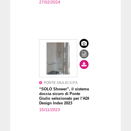
27/02/2024
PONTE GIULIO S.P.A.
“SOLO Shower”, il sistema
doccia sicuro di Ponte
Giulio selezionato per l’ADI
Design Index 2023
15/11/2023