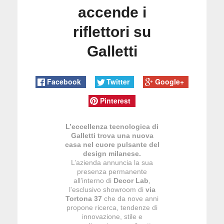
accende i
riflettori su
Galletti
Facebook
Twitter
Google+
Pinterest
L’eccellenza tecnologica di
Galletti trova una nuova
casa nel cuore pulsante del
design milanese.
L’azienda annuncia la sua
presenza permanente
all’interno di
Decor Lab
,
l'esclusivo showroom di
via
Tortona 37
che da nove anni
propone ricerca, tendenze di
innovazione, stile e