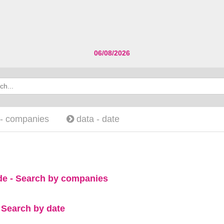
06/08/2026
 -
companies
data -
date
de - Search by companies
- Search by date